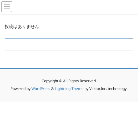
コ
ナ
ン
ビ
テ
ゲ
ン
ー
投稿はありません。
ツ
シ
へ
ョ
ス
ン
キ
に
ッ
移
プ
動
Copyright © All Rights Reserved.
Powered by
WordPress
&
Lightning Theme
by Vektor,Inc. technology.